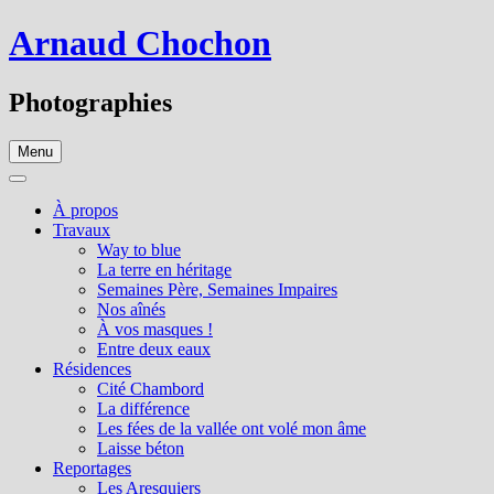
Aller
Arnaud Chochon
au
contenu
Photographies
Menu
À propos
Travaux
Way to blue
La terre en héritage
Semaines Père, Semaines Impaires
Nos aînés
À vos masques !
Entre deux eaux
Résidences
Cité Chambord
La différence
Les fées de la vallée ont volé mon âme
Laisse béton
Reportages
Les Aresquiers