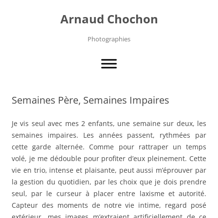
Aller
au
Arnaud Chochon
contenu
Photographies
Semaines Père, Semaines Impaires
Je vis seul avec mes 2 enfants, une semaine sur deux, les
semaines impaires. Les années passent, rythmées par
cette garde alternée. Comme pour rattraper un temps
volé, je me dédouble pour profiter d’eux pleinement. Cette
vie en trio, intense et plaisante, peut aussi m’éprouver par
la gestion du quotidien, par les choix que je dois prendre
seul, par le curseur à placer entre laxisme et autorité.
Capteur des moments de notre vie intime, regard posé
extérieur, mes images m’extraient artificiellement de ce