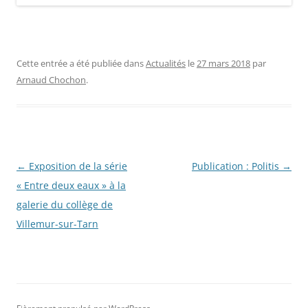
Cette entrée a été publiée dans
Actualités
le
27 mars 2018
par
Arnaud Chochon
.
Navigation
←
Exposition de la série
Publication : Politis
→
des
« Entre deux eaux » à la
articles
galerie du collège de
Villemur-sur-Tarn