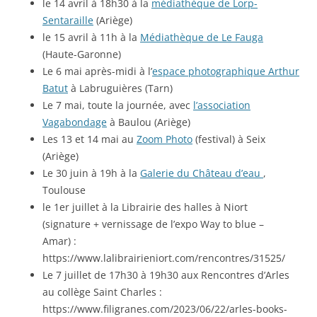
le 14 avril à 18h30 à la
médiathèque de Lorp-
Sentaraille
(Ariège)
le 15 avril à 11h à la
Médiathèque de Le Fauga
(Haute-Garonne)
Le 6 mai après-midi à l’
espace photographique Arthur
Batut
à Labruguières (Tarn)
Le 7 mai, toute la journée, avec
l’association
Vagabondage
à Baulou (Ariège)
Les 13 et 14 mai au
Zoom Photo
(festival) à Seix
(Ariège)
Le 30 juin à 19h à la
Galerie du Château d’eau
,
Toulouse
le 1er juillet à la Librairie des halles à Niort
(signature + vernissage de l’expo Way to blue –
Amar) :
https://www.lalibrairieniort.com/rencontres/31525/
Le 7 juillet de 17h30 à 19h30 aux Rencontres d’Arles
au collège Saint Charles :
https://www.filigranes.com/2023/06/22/arles-books-