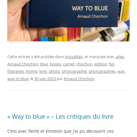
Cette entrée a été publiée dans
Actualités
, et marquée avec
arles
,
Arnaud Chochon
,
blue
,
books
,
carnet
,
chochon
,
edition
,
fair
,
filigranes
,
intime
,
livre
,
photo
,
photographie
,
photographies
,
way
,
way to blue
, le
30 juin 2023
par
Arnaud Chochon
.
« Way to blue » – Les critiques du livre
C’est avec fierté et émotion que j’ai pu découvrir ces