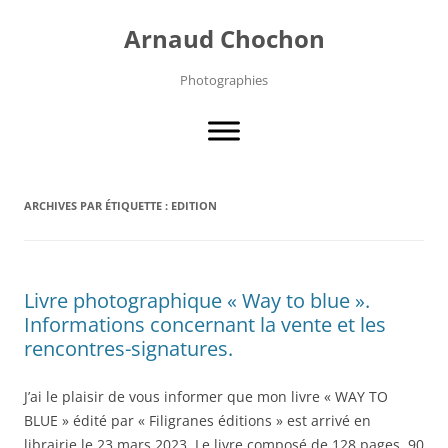
Aller
au
Arnaud Chochon
contenu
Photographies
ARCHIVES PAR ÉTIQUETTE :
EDITION
Livre photographique « Way to blue ».
Informations concernant la vente et les
rencontres-signatures.
J’ai le plaisir de vous informer que mon livre « WAY TO
BLUE » édité par « Filigranes éditions » est arrivé en
librairie le 23 mars 2023. Le livre composé de 128 pages, 90