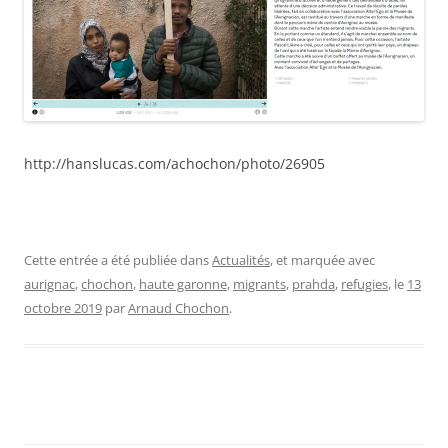
http://hanslucas.com/achochon/photo/26905
Cette entrée a été publiée dans
Actualités
, et marquée avec
aurignac
,
chochon
,
haute garonne
,
migrants
,
prahda
,
refugies
, le
13
octobre 2019
par
Arnaud Chochon
.