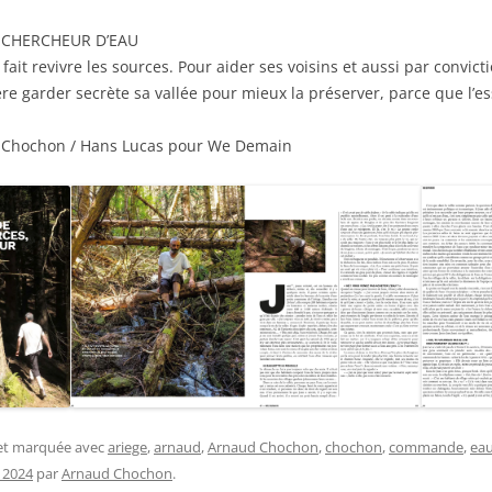
, CHERCHEUR D’EAU
 fait revivre les sources. Pour aider ses voisins et aussi par convic
e garder secrète sa vallée pour mieux la préserver, parce que l’esse
d Chochon / Hans Lucas pour We Demain
 et marquée avec
ariege
,
arnaud
,
Arnaud Chochon
,
chochon
,
commande
,
ea
 2024
par
Arnaud Chochon
.