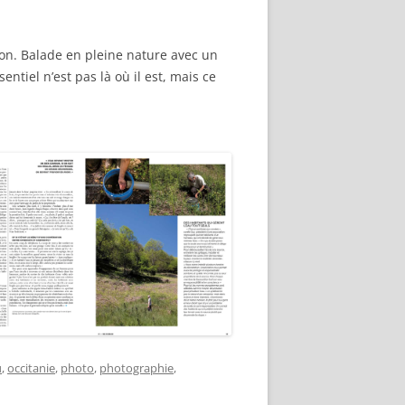
tion. Balade en pleine nature avec un
ntiel n’est pas là où il est, mais ce
u
,
occitanie
,
photo
,
photographie
,