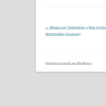
Navigation
←
Retour sur l’exposition « Way to blu
des
Montevideo (Uruguay)
articles
Fièrement propulsé par WordPress