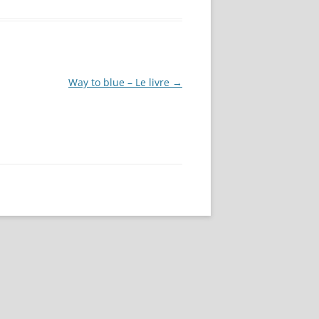
Way to blue – Le livre
→