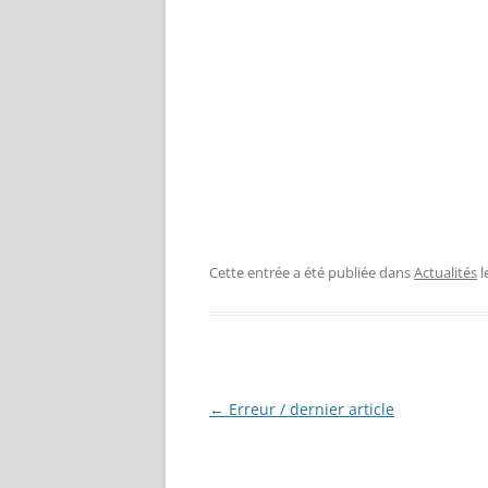
Cette entrée a été publiée dans
Actualités
l
Navigation
←
Erreur / dernier article
des
articles