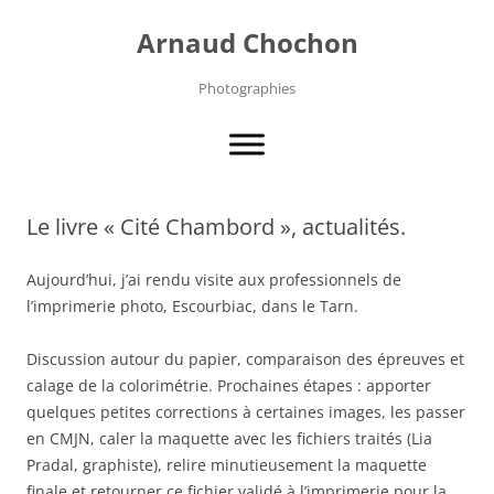
Aller
au
Arnaud Chochon
contenu
Photographies
Le livre « Cité Chambord », actualités.
Aujourd’hui, j’ai rendu visite aux professionnels de
l’imprimerie photo, Escourbiac, dans le Tarn.
Discussion autour du papier, comparaison des épreuves et
calage de la colorimétrie. Prochaines étapes : apporter
quelques petites corrections à certaines images, les passer
en CMJN, caler la maquette avec les fichiers traités (Lia
Pradal, graphiste), relire minutieusement la maquette
finale et retourner ce fichier validé à l’imprimerie pour la