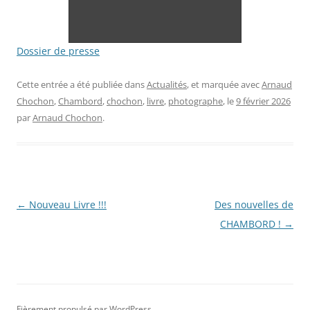
Dossier de presse
Cette entrée a été publiée dans
Actualités
, et marquée avec
Arnaud
Chochon
,
Chambord
,
chochon
,
livre
,
photographe
, le
9 février 2026
par
Arnaud Chochon
.
Navigation
←
Nouveau Livre !!!
Des nouvelles de
des
CHAMBORD !
→
articles
Fièrement propulsé par WordPress