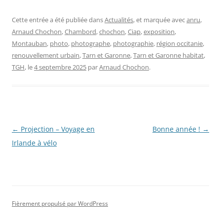
Cette entrée a été publiée dans
Actualités
, et marquée avec
anru
,
Arnaud Chochon
,
Chambord
,
chochon
,
Ciap
,
exposition
,
Montauban
,
photo
,
photographe
,
photographie
,
région occitanie
,
renouvellement urbain
,
Tarn et Garonne
,
Tarn et Garonne habitat
,
TGH
, le
4 septembre 2025
par
Arnaud Chochon
.
Navigation
←
Projection – Voyage en
Bonne année !
→
des
Irlande à vélo
articles
Fièrement propulsé par WordPress