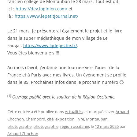
l’ancien collège de Montauban le 28 mars. Tout est dit
ici :
https://dev.lopinion.com/
et
là :
https://www.lepetitjournal.net/
Le 21 mars, je présenterai également le projet et le livre
dans la super médiathèque de mon village de Le
Fauga :
https://www.ladepeche.fr/
.
Vous êtes bienvenu·e·s !!!
Au mois d’avril, j’entame une tournée vers l’ouest de la
France et à Paris avec mes livres. Un événement se profile
dans le 85. Prochaines infos dans le prochain numéro 🙂
(1)
Ouvrage publié avec le soutien de la Région Occitanie.
Cette entrée a été publiée dans
Actualités
, et marquée avec
Arnaud
Chochon
,
Chambord
,
cité
,
exposition
,
livre
,
Montauban
,
photographe
,
photographie
,
région occitanie
, le
12 mars 2026
par
Arnaud Chochon
.