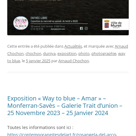
Cette entrée a été publiée dans
Actualités
, et marquée avec
Arnaud
Chochon
,
chochon
,
duniya
,
exposition
,
photo
,
photographie
,
way
to blue
, le
5 janvier 2025
par
Arnaud Chochon
.
Exposition « Way to blue – Amar » –
Monferran-Savès – Galerie Trait d’union –
25 Novembre 2023 – 25 Janvier 2024
Toutes les informations sont ici :
https://contemporaneitesdelart.fr/rosangela-del-arco-