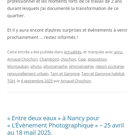
professionnel et les moments forts de ce travail de 2 ans
durant lesquels j’ai documenté la transformation de ce
quartier.
Et il y aura encore d’autres surprises et événements à venir
prochainement … restez informés !
Cette entrée a été publiée dans
Actualités
, et marquée avec
anru
,
Arnaud Chochon
,
Chambord
,
chochon
,
Ciap
,
exposition
,
Montauban
,
photo
,
photographe
,
photographie
,
région occitanie
,
renouvellement urbain
,
Tarn et Garonne
,
Tarn et Garonne habitat
,
TGH
, le
4 septembre 2025
par
Arnaud Chochon
.
« Entre deux eaux » à Nancy pour
« L’Évènement Photographique » – 25 avril
au 18 mail 2025.