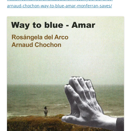
arnaud-chochon-way-to-blue-amar-monferran-saves/