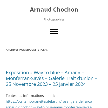
Aller
au
Arnaud Chochon
contenu
Photographies
ARCHIVES PAR ÉTIQUETTE :
GERS
Exposition « Way to blue – Amar » –
Monferran-Savès – Galerie Trait d’union –
25 Novembre 2023 – 25 Janvier 2024
Toutes les informations sont ici :
https://contemporaneitesdelart.fr/rosangela-del-arco-
arnaud-chochon-way-to-blue-amar-monferran-saves/