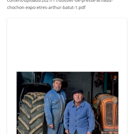
content/uploads/2021/11/dossier-de-presse-arnaud-
chochon-expo-etres-arthur-batut-1.pdf