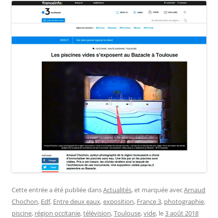
Cette entrée a été publiée dans
Actualités
, et marquée avec
Arnaud
Chochon
,
Edf
,
Entre deux eaux
,
exposition
,
France 3
,
photographie
,
piscine
,
région occitanie
,
télévision
,
Toulouse
,
vide
, le
3 août 2018