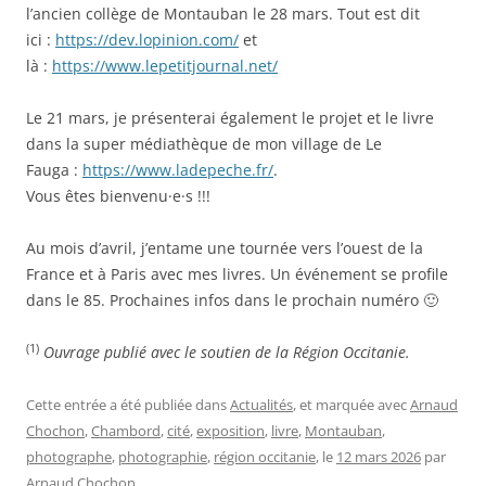
l’ancien collège de Montauban le 28 mars. Tout est dit
ici :
https://dev.lopinion.com/
et
là :
https://www.lepetitjournal.net/
Le 21 mars, je présenterai également le projet et le livre
dans la super médiathèque de mon village de Le
Fauga :
https://www.ladepeche.fr/
.
Vous êtes bienvenu·e·s !!!
Au mois d’avril, j’entame une tournée vers l’ouest de la
France et à Paris avec mes livres. Un événement se profile
dans le 85. Prochaines infos dans le prochain numéro 🙂
(1)
Ouvrage publié avec le soutien de la Région Occitanie.
Cette entrée a été publiée dans
Actualités
, et marquée avec
Arnaud
Chochon
,
Chambord
,
cité
,
exposition
,
livre
,
Montauban
,
photographe
,
photographie
,
région occitanie
, le
12 mars 2026
par
Arnaud Chochon
.