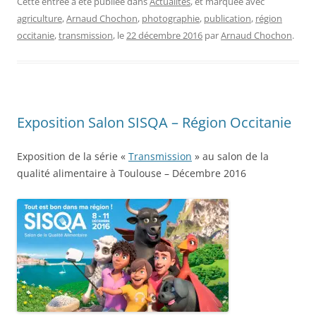
Cette entrée a été publiée dans
Actualités
, et marquée avec
agriculture
,
Arnaud Chochon
,
photographie
,
publication
,
région
occitanie
,
transmission
, le
22 décembre 2016
par
Arnaud Chochon
.
Exposition Salon SISQA – Région Occitanie
Exposition de la série «
Transmission
» au salon de la
qualité alimentaire à Toulouse – Décembre 2016