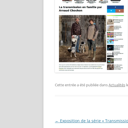
Cette entrée a été publiée dans
Actualités
l
Navigation
←
Exposition de la série « Transmissi