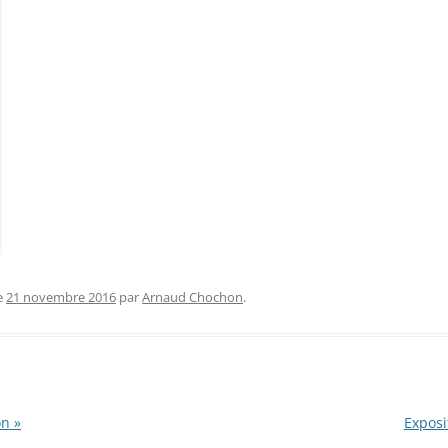
e
21 novembre 2016
par
Arnaud Chochon
.
on »
Exposi