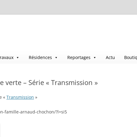
ravaux
Résidences
Reportages
Actu
Bouti
e verte – Série « Transmission »
ie «
Transmission
»
on-famille-arnaud-chochon/?l=si5