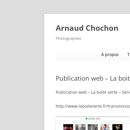
Aller
au
contenu
Arnaud Chochon
Photographies
À propos
T
Publication web – La boit
Publication web – La boite verte – Sér
http://www.laboiteverte.fr/transmissi